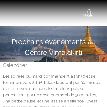
Types de Méditation
Prochains événements au
Présentation de Vimalakirti
Centre Vimalakirti
Les Enseignants
Calendrier
Les soirées du mardi commencent à 19h30 et se
terminent vers 21h15. Elles débutent par 30 minutes
d'assise avec quelques instructions puis se
poursuivent par un enseignement de 30 minutes,
une petite pause, et une assise en silence. Il n'est