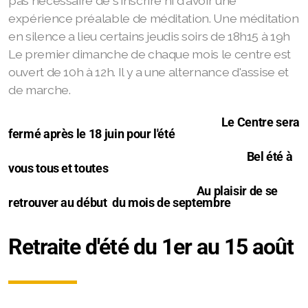
pas nécessaire de s'inscrire ni d'avoir une
expérience préalable de méditation. Une méditation
en silence a lieu certains jeudis soirs de 18h15 à 19h
Le premier dimanche de chaque mois le centre est
ouvert de 10h à 12h. Il y a une alternance d'assise et
de marche.
Le Centre sera
Mentions légales
fermé après le 18 juin pour l'été
Questions et Réponses
Bel été à
vous tous et toutes
Au plaisir de se
retrouver au début du mois de septembre
Retraite d'été du 1er au 15 août